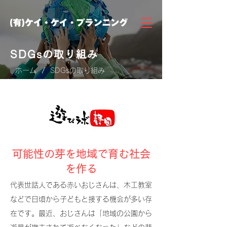
SDGsの取り組み
/
ホーム
SDGsの取り組み
可能性の芽を地域で育む社会
を作る
代表世話人である赤いおじさんは、木工教室
などで日頃から子どもと接する機会が多い存
在です。最近、おじさんは「地域の公園から